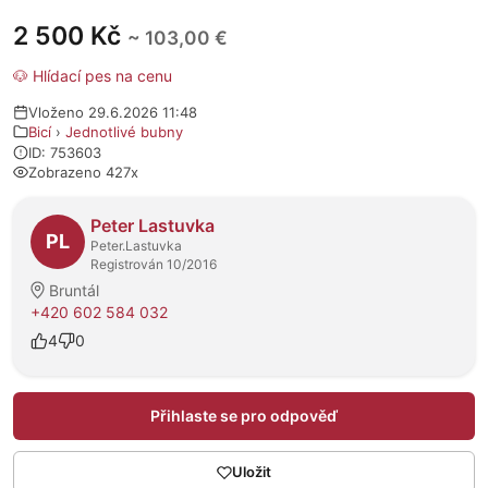
2 500 Kč
~ 103,00 €
🐶 Hlídací pes na cenu
Vloženo 29.6.2026 11:48
Bicí
›
Jednotlivé bubny
ID: 753603
Zobrazeno 427x
O prodejci
Peter Lastuvka
PL
Peter.Lastuvka
Registrován 10/2016
Bruntál
+420 602 584 032
4
0
Přihlaste se pro odpověď
Uložit