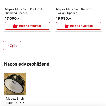
Mapex
Mars Birch Rock Set
Mapex
Mars Birch Rock Set
Diamond Sparkle
Twilight Sparkle
17 690,-
19 990,-
Koupit na Kytary.cz
Koupit na Kytary.cz
« Zpět
Naposledy prohlížené
Mapex Birch
black 14” 5,5