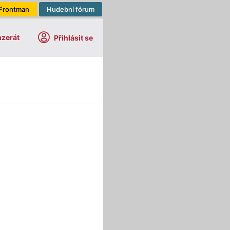
Frontman
Hudební fórum
nzerát
Přihlásit se