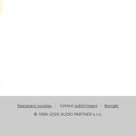
Nastavení cookies
|
Vzhled:
světlý
tmavý
|
Kontakt
© 1999-2026 AUDIO PARTNER s.r.o.