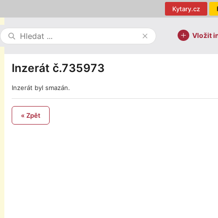
Kytary.cz
Vložit i
Inzerát č.735973
Inzerát byl smazán.
« Zpět