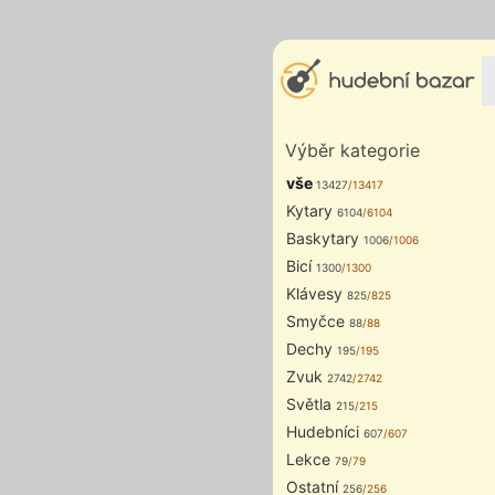
Výběr kategorie
vše
13427
/13417
Kytary
6104
/6104
Baskytary
1006
/1006
Bicí
1300
/1300
Klávesy
825
/825
Smyčce
88
/88
Dechy
195
/195
Zvuk
2742
/2742
Světla
215
/215
Hudebníci
607
/607
Lekce
79
/79
Ostatní
256
/256