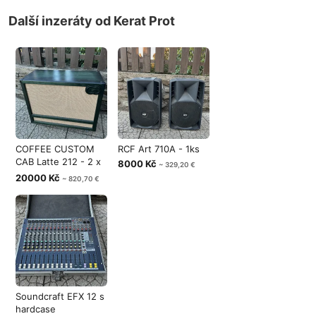
Další inzeráty od Kerat Prot
COFFEE CUSTOM
RCF Art 710A - 1ks
CAB Latte 212 - 2 x
8000 Kč
~ 329,20 €
Creamback H
20000 Kč
~ 820,70 €
Soundcraft EFX 12 s
hardcase