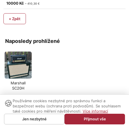
10000 Kč
~ 410,30 €
« Zpět
Naposledy prohlížené
Marshall
SC20H
🍪
Používáme cookies nezbytné pro správnou funkci a
Nastavení cookies
|
Vzhled:
světlý
tmavý
|
Kontakt
bezpečnost webu (ochrana proti podvodům). Se souhlasem
také cookies pro měření návštěvnosti.
Více informací
© 1999-2026 AUDIO PARTNER s.r.o.
Jen nezbytné
Přijmout vše