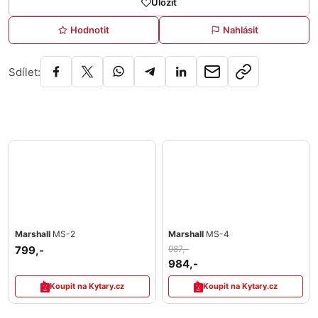
Uložit
Hodnotit
Nahlásit
Sdílet:
Marshall
MS-2
Marshall
MS-4
799,-
987,-
984,-
Koupit na Kytary.cz
Koupit na Kytary.cz