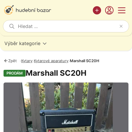
Výběr kategorie
Zpět
›
Kytary
›
Kytarové aparatury
›
Marshall SC20H
Marshall SC20H
PRODÁM
Fotografie