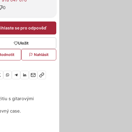
0
řihlaste se pro odpověď
Uložit
Hodnotit
Nahlásit
tiu s gitarovými
evný case.