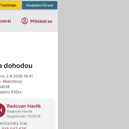
Frontman
Hudební fórum
nzerát
Přihlásit se
a dohodou
eno 2.8.2026 19:41
›
Reproboxy
44018
azeno 6162x
dejci
Radovan Havlík
H
Radovan.Havlik
Registrován 10/2016
enčianský kraj
 918 047 676