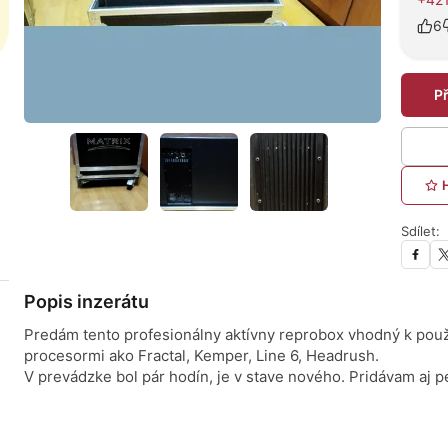
6
P
Sdílet:
Popis inzerátu
Predám tento profesionálny aktívny reprobox vhodný k použi
procesormi ako Fractal, Kemper, Line 6, Headrush.
V prevádzke bol pár hodín, je v stave nového. Pridávam aj p