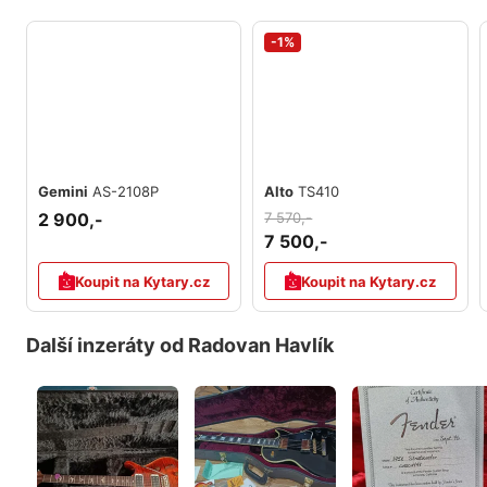
-1%
Gemini
AS-2108P
Alto
TS410
2 900,-
7 570,-
7 500,-
Koupit na Kytary.cz
Koupit na Kytary.cz
Další inzeráty od Radovan Havlík