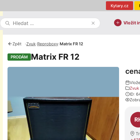
Kytary.cz
Vložit i
Zpět
›
Zvuk
›
Reproboxy
›
Matrix FR 12
Matrix FR 12
PRODÁM
cen
Fotografie
Vlož
Zvuk
ID: 6
Zobr
O pro
R
Tr
+421