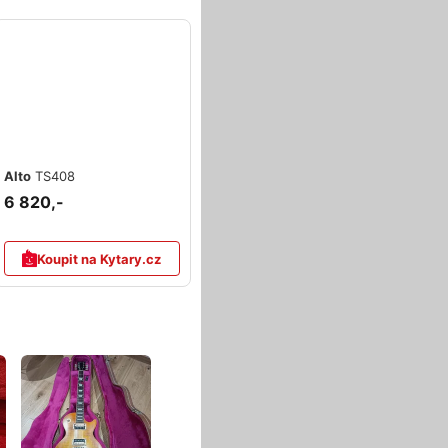
Alto
TS408
6 820,-
Koupit na Kytary.cz