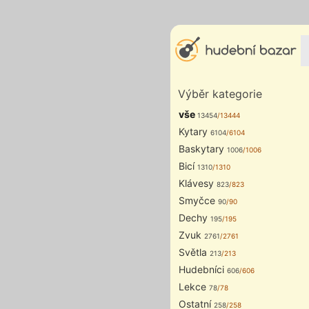
Výběr kategorie
vše
13454
/13444
Kytary
6104
/6104
Baskytary
1006
/1006
Bicí
1310
/1310
Klávesy
823
/823
Smyčce
90
/90
Dechy
195
/195
Zvuk
2761
/2761
Světla
213
/213
Hudebníci
606
/606
Lekce
78
/78
Ostatní
258
/258