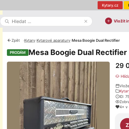
Kytary.cz
Vložit i
Zpět
›
Kytary
›
Kytarové aparatury
›
Mesa Boogie Dual Rectifier
Mesa Boogie Dual Rectifier
PRODÁM
29 
Fotografie
🐶 Hlíd
Vlož
Kytar
ID: 
Zobr
4× v
O pro
Z