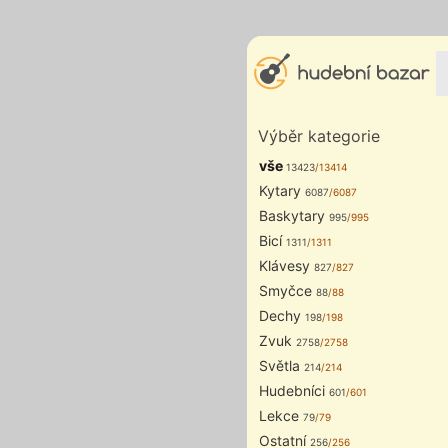
Výběr kategorie
vše
13423
/13414
Kytary
6087
/6087
Baskytary
995
/995
Bicí
1311
/1311
Klávesy
827
/827
Smyčce
88
/88
Dechy
198
/198
Zvuk
2758
/2758
Světla
214
/214
Hudebníci
601
/601
Lekce
79
/79
Ostatní
256
/256