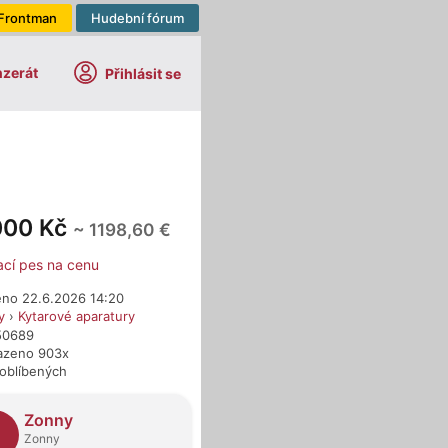
Frontman
Hudební fórum
nzerát
Přihlásit se
000 Kč
~ 1198,60 €
ací pes na cenu
eno 22.6.2026 14:20
y
›
Kytarové aparatury
750689
azeno 903x
 oblíbených
dejci
Zonny
Zonny