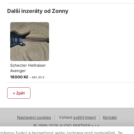
Další inzeráty od Zonny
Schecter Hellraiser
Avenger
16000 Kč
~ 661,30 €
« Zpět
Nastavení cookies
|
Vzhled:
světlý
tmavý
|
Kontakt
© 1999-2026 AUDIO PARTNER s.r.o.
právnou funkci a bezpečnost webu (ochrana proti podvodům). Se