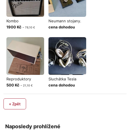
Kombo
Neumann stojany.
1900 Kč
cena dohodou
~ 78,10 €
Reproduktory
Sluchátka Tesla
500 Kč
cena dohodou
~ 21,10 €
« Zpět
Naposledy prohlížené