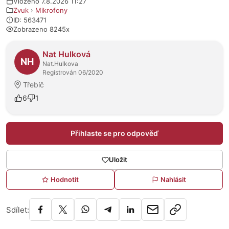
Vloženo 7.8.2026 11:27
Zvuk
›
Mikrofony
ID: 563471
Zobrazeno 8245x
O prodejci
Nat Hulková
NH
Nat.Hulkova
Registrován 06/2020
Třebíč
6
1
Přihlaste se pro odpověď
Uložit
Hodnotit
Nahlásit
Sdílet: