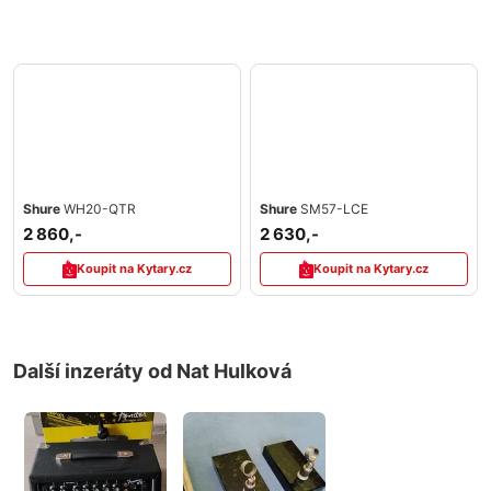
Shure
WH20-QTR
Shure
SM57-LCE
2 860,-
2 630,-
Koupit na Kytary.cz
Koupit na Kytary.cz
Další inzeráty od Nat Hulková