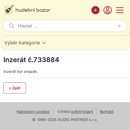
Výběr kategorie
Inzerát č.733884
Inzerát byl smazán.
« Zpět
Nastavení cookies
|
Vzhled:
světlý
tmavý
|
Kontakt
© 1999-2026 AUDIO PARTNER s.r.o.