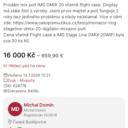
Prodám mix pult IMG DMIX 20 včetně flight case. Display
má stále folii z výroby. Jsem první majitel a pult funguje 2
roky bez jediného problému a nikdy nezklamal. Více o něm
zde: https://www.casopismuzikus.cz/testy/monacor-img-
stageline-dmix-20-digitalni-mixazni-pult
Cena včetně Flight case a IMG Stage Line DMIX-20WIFI byla
cca 30 tis Kč.
16 000 Kč
~ 659,90 €
🐶 Hlídací pes na cenu
Vloženo 13.7.2026 12:21
Zvuk
›
Mixpulty
ID: 628778
Zobrazeno 6408x
O prodejci
Michal Domín
MD
Michal.Domin
Registrován 10/2016
České Budějovice