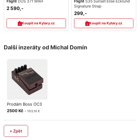
Flight
DUS 371 MAH
Flight
S35 Sunset Elise Ecklund
Signature Strap
2 590,-
299,-
Koupit na Kytary.cz
Koupit na Kytary.cz
Další inzeráty od Michal Domín
Prodám Boss OC3
2500 Kč
~ 103,10 €
« Zpět