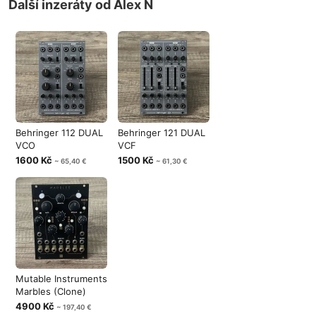
Další inzeráty od Alex N
Behringer 112 DUAL
Behringer 121 DUAL
VCO
VCF
1600 Kč
1500 Kč
~ 65,40 €
~ 61,30 €
Mutable Instruments
Marbles (Clone)
4900 Kč
~ 197,40 €