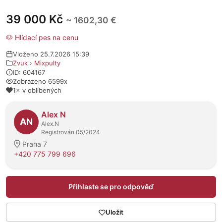
39 000 Kč
~ 1602,30 €
🐶 Hlídací pes na cenu
Vloženo 25.7.2026 15:39
Zvuk
›
Mixpulty
ID: 604167
Zobrazeno 6599x
1× v oblíbených
O prodejci
Alex N
AN
Alex.N
Registrován 05/2024
Praha 7
+420 775 799 696
Přihlaste se pro odpověď
Uložit