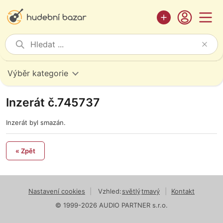
Výběr kategorie
Inzerát č.745737
Inzerát byl smazán.
« Zpět
Nastavení cookies
|
Vzhled:
světlý
tmavý
|
Kontakt
© 1999-2026 AUDIO PARTNER s.r.o.