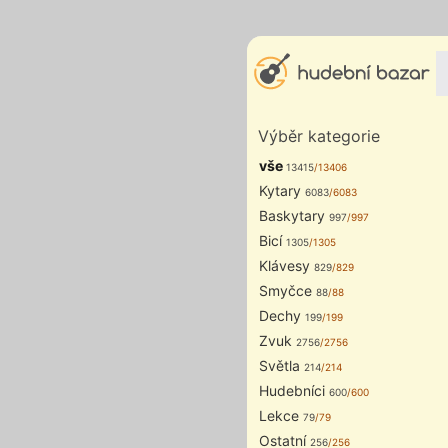
Výběr kategorie
vše
13415
/13406
Kytary
6083
/6083
Baskytary
997
/997
Bicí
1305
/1305
Klávesy
829
/829
Smyčce
88
/88
Dechy
199
/199
Zvuk
2756
/2756
Světla
214
/214
Hudebníci
600
/600
Lekce
79
/79
Ostatní
256
/256