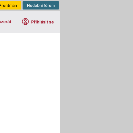
Frontman
Hudební fórum
nzerát
Přihlásit se