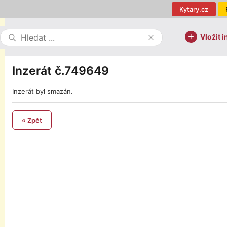
Kytary.cz
Vložit i
Inzerát č.749649
Inzerát byl smazán.
« Zpět