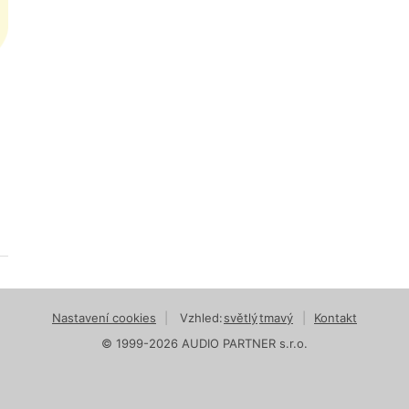
Nastavení cookies
|
Vzhled:
světlý
tmavý
|
Kontakt
© 1999-2026 AUDIO PARTNER s.r.o.