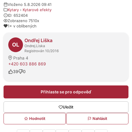
Vloženo 5.8.2026 09:41
Kytary
›
Kytarové efekty
ID: 652404
Zobrazeno 7510x
1× v oblíbených
O prodejci
Ondřej Liška
OL
Ondrej.Liska
Registrován 10/2016
Praha 4
+420 603 886 869
39
0
Přihlaste se pro odpověď
Uložit
Hodnotit
Nahlásit