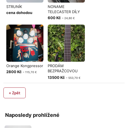
STRUNÍK
NONAME
TELECASTER DÍLY
cena dohodou
600 Kč
~ 24,80 €
Orange Kongpressor
PRODÁM
BEZPRAŽCOVOU
2800 Kč
~ 115,70 €
BASU MTD
13500 Kč
~ 553,70 €
« Zpět
Naposledy prohlížené