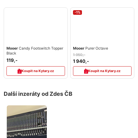
-1%
Mooer
Candy Footswitch Topper
Mooer
Purer Octave
Black
1 950,-
119,-
1 940,-
Koupit na Kytary.cz
Koupit na Kytary.cz
Další inzeráty od Zdes ČB