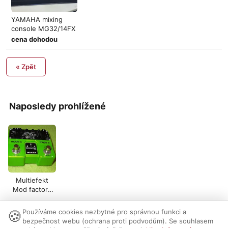
YAMAHA mixing
console MG32/14FX
cena dohodou
« Zpět
Naposledy prohlížené
Multiefekt
Mod factory
pro MOOER
🍪
Používáme cookies nezbytné pro správnou funkci a
Nastavení cookies
|
Vzhled:
světlý
tmavý
|
Kontakt
bezpečnost webu (ochrana proti podvodům). Se souhlasem