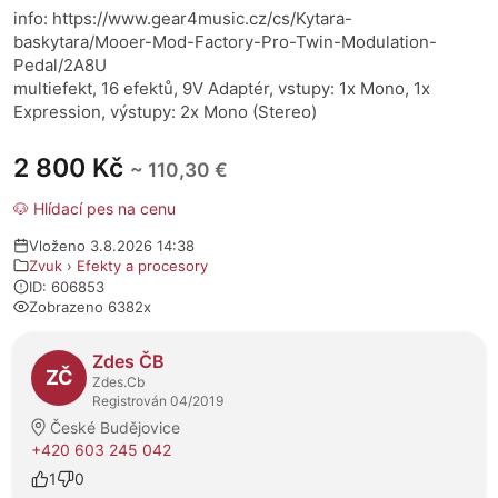
info: https://www.gear4music.cz/cs/Kytara-
baskytara/Mooer-Mod-Factory-Pro-Twin-Modulation-
Pedal/2A8U
multiefekt, 16 efektů, 9V Adaptér, vstupy: 1x Mono, 1x
Expression, výstupy: 2x Mono (Stereo)
2 800 Kč
~ 110,30 €
🐶 Hlídací pes na cenu
Vloženo 3.8.2026 14:38
Zvuk
›
Efekty a procesory
ID: 606853
Zobrazeno 6382x
O prodejci
Zdes ČB
ZČ
Zdes.Cb
Registrován 04/2019
České Budějovice
+420 603 245 042
1
0