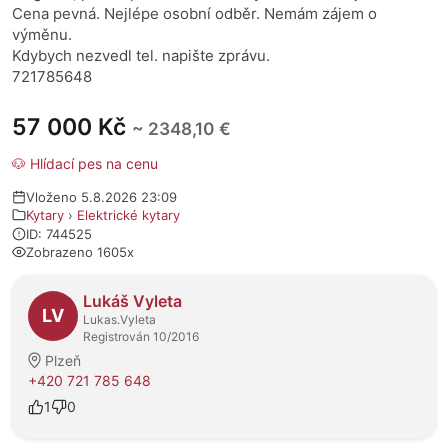
Cena pevná. Nejlépe osobní odběr. Nemám zájem o
výměnu.
Kdybych nezvedl tel. napište zprávu.
721785648
57 000 Kč
~ 2348,10 €
🐶 Hlídací pes na cenu
Vloženo 5.8.2026 23:09
Kytary
›
Elektrické kytary
ID: 744525
Zobrazeno 1605x
O prodejci
Lukáš Vyleta
LV
Lukas.Vyleta
Registrován 10/2016
Plzeň
+420 721 785 648
1
0