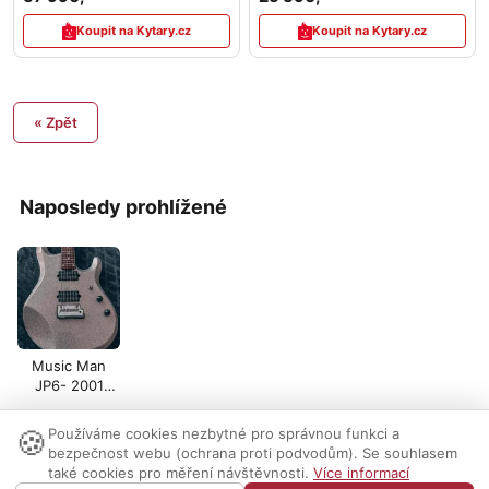
Koupit na Kytary.cz
Koupit na Kytary.cz
« Zpět
Naposledy prohlížené
Music Man
JP6- 2001
!SILVER
SPARKLE!
🍪
Používáme cookies nezbytné pro správnou funkci a
Nastavení cookies
|
Vzhled:
světlý
tmavý
|
Kontakt
bezpečnost webu (ochrana proti podvodům). Se souhlasem
také cookies pro měření návštěvnosti.
Více informací
© 1999-2026 AUDIO PARTNER s.r.o.