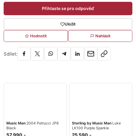
Přihlaste se pro odpověď
Uložit
Hodnotit
Nahlásit
Sdílet:
Music Man
2004 Petrucci JP6
Sterling by Music Man
Luke
Black
LK100 Purple Sparkle
57 990,-
25 590,-