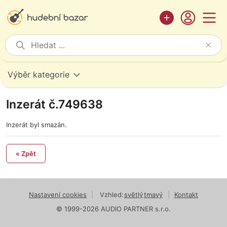
Výběr kategorie
Inzerát č.749638
Inzerát byl smazán.
« Zpět
Nastavení cookies
|
Vzhled:
světlý
tmavý
|
Kontakt
© 1999-2026 AUDIO PARTNER s.r.o.