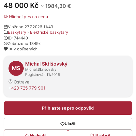
48 000 Kč
~ 1984,30 €
🐶 Hlídací pes na cenu
Vloženo 27.7.2026 11:49
Baskytary
›
Elektrické baskytary
ID: 744440
Zobrazeno 1349x
1× v oblíbených
O prodejci
Michal Skříšovský
MS
Michal.Skrisovsky
Registrován 11/2016
Ostrava
+420 725 779 901
Přihlaste se pro odpověď
Uložit
Hodnotit
Nahlásit