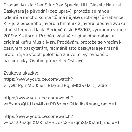
Prodám Music Man StingRay Special HH, Classic Natural.
Baskytara je původní (bez úprav), protože se mnou
odehrála mnoho koncertů má nějaké drobnější škrábance.
Krk je z pečeného javoru a hmatník z javoru, dodává zvuku
plné středy a attack. Sériové číslo F83107, vyrobeno v roce
2019 v Kalifornii. Prodám včetně originálního nářadí a
originál kufru Music Man. Prodávám, protože se vracím k
pasivním baskytarám, nicméně tato baskytara je krásně
hratelná, ve všech polohách zní velmi vyrovnaně a
harmonicky. Osobní převzetí v Ostravě.
Zvukové ukázky:
https://www.youtube.com/watch?
v=yGL1PgjnMOI&list=RDyGL1PgjnMOI&start_radio=1
https://www.youtube.com/watch?
v=6xmroQUdJks&list=RD6xmroQUdJks&start_radio=1
https://www.youtube.com/watch?
v=c7s2P57gmXM&list=RDc7s2P57gmXM&start_radio=1