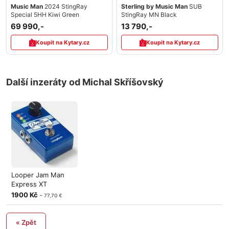
Music Man
2024 StingRay
Sterling by Music Man
SUB
Special 5HH Kiwi Green
StingRay MN Black
69 990,-
13 790,-
Koupit na Kytary.cz
Koupit na Kytary.cz
Další inzeráty od Michal Skříšovský
Looper Jam Man
Express XT
1900 Kč
~ 77,70 €
« Zpět