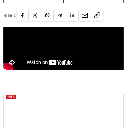
Sdílet:
-16%