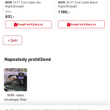
MXR
15 FT Coil Cable Glo
MXR
30 FT Coil Cable Black
Right/Straight
Right/Straight
989,-
1 190,-
831,-
Koupit na Kytary.cz
Koupit na Kytary.cz
« Zpět
Naposledy prohlížené
MXR -bass
envelope filter