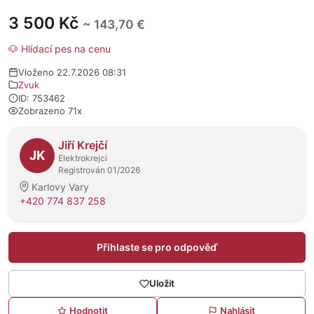
3 500 Kč
~ 143,70 €
🐶 Hlídací pes na cenu
Vloženo 22.7.2026 08:31
Zvuk
ID: 753462
Zobrazeno 71x
O prodejci
Jiří Krejčí
JK
Elektrokrejci
Registrován 01/2026
Karlovy Vary
+420 774 837 258
Přihlaste se pro odpověď
Uložit
Hodnotit
Nahlásit