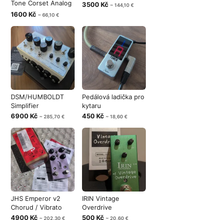
Tone Corset Analog
3500 Kč
~ 144,10 €
Compresso
1600 Kč
~ 66,10 €
DSM/HUMBOLDT
Pedálová ladička pro
Simplifier
kytaru
6900 Kč
450 Kč
~ 285,70 €
~ 18,60 €
JHS Emperor v2
IRIN Vintage
Chorud / Vibrato
Overdrive
4900 Kč
500 Kč
~ 202,30 €
~ 20,60 €