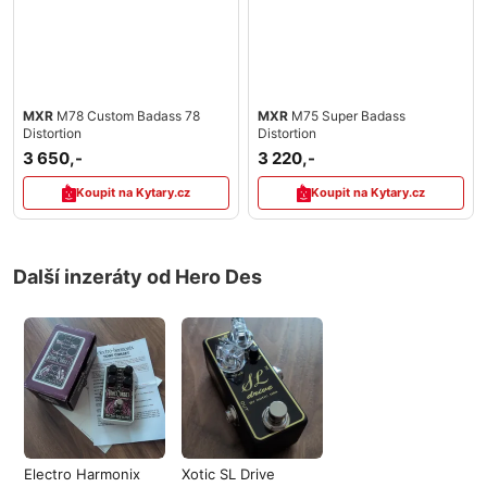
MXR
M78 Custom Badass 78
MXR
M75 Super Badass
Distortion
Distortion
3 650,-
3 220,-
Koupit na Kytary.cz
Koupit na Kytary.cz
Další inzeráty od Hero Des
Electro Harmonix
Xotic SL Drive