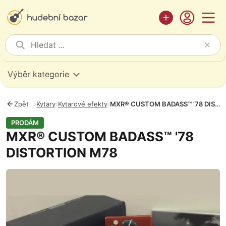
Výběr kategorie
Zpět
›
Kytary
›
Kytarové efekty
›
MXR® CUSTOM BADASS™ '78 DISTORTION M78
PRODÁM
MXR® CUSTOM BADASS™ '78
DISTORTION M78
Fotografie