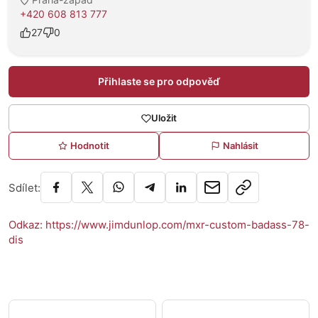
+420 608 813 777
27
0
Přihlaste se pro odpověď
Uložit
Hodnotit
Nahlásit
Sdílet:
Odkaz: https://www.jimdunlop.com/mxr-custom-badass-78-
dis