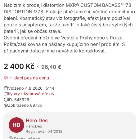
Nabízím k prodeji distortion MXR® CUSTOM BADASS™ '78
DISTORTION M78. Efekt je plně funkční, včetně originálního
balení. Kosmetický stav viz fotografie, efekt jsem používal
pouze s adaptérem, takže uvnitř je také čistý bez vyteklých
baterií, jak se občas stává.
Osobní předání možné ve Vestci u Prahy nebo v Praze.
Pošta/zásilkovna na náklady kupujícího není problém. S
případnými dotazy mne neváhejte kontaktovat.
2 400 Kč
~ 96,40 €
🐶 Hlídací pes na cenu
Vloženo 4.8.2026 15:44
Kytary
›
Kytarové efekty
ID: 645926
Zobrazeno 8973x
O prodejci
Hero Des
HD
Hero.Des
Registrován 04/2018
Praha-západ