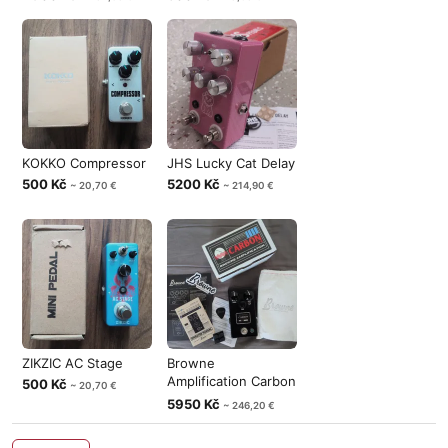
KOKKO Compressor
JHS Lucky Cat Delay
500 Kč
5200 Kč
~ 20,70 €
~ 214,90 €
ZIKZIC AC Stage
Browne
Amplification Carbon
500 Kč
~ 20,70 €
V2
5950 Kč
~ 246,20 €