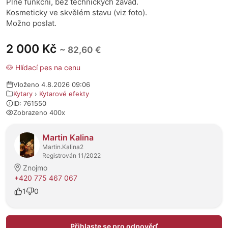
Plně funkční, bez technických závad.
Kosmeticky ve skvělém stavu (viz foto).
Možno poslat.
2 000 Kč
~ 82,60 €
🐶 Hlídací pes na cenu
Vloženo 4.8.2026 09:06
Kytary
›
Kytarové efekty
ID: 761550
Zobrazeno 400x
O prodejci
Martin Kalina
Martin.Kalina2
Registrován 11/2022
Znojmo
+420 775 467 067
1
0
Přihlaste se pro odpověď