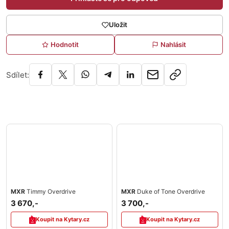
Uložit
Hodnotit
Nahlásit
Sdílet:
MXR
Timmy Overdrive
MXR
Duke of Tone Overdrive
3 670,-
3 700,-
Koupit na Kytary.cz
Koupit na Kytary.cz