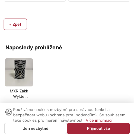
« Zpět
Naposledy prohlížené
MXR Zakk
Wylde
overdrive
🍪
Používáme cookies nezbytné pro správnou funkci a
Nastavení cookies
|
Vzhled:
světlý
tmavý
|
Kontakt
bezpečnost webu (ochrana proti podvodům). Se souhlasem
také cookies pro měření návštěvnosti.
Více informací
© 1999-2026 AUDIO PARTNER s.r.o.
Jen nezbytné
Přijmout vše