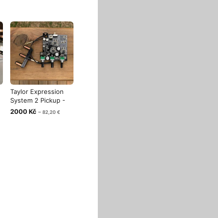
Taylor Expression
System 2 Pickup -
SLEVA !!
2000 Kč
~ 82,20 €