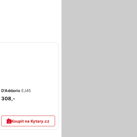
D'Addario
EJ45
308,-
Koupit na Kytary.cz