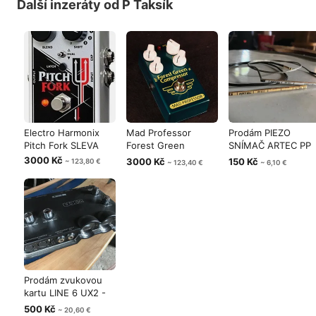
Další inzeráty od P Taksík
Electro Harmonix
Mad Professor
Prodám PIEZO
Pitch Fork SLEVA
Forest Green
SNÍMAČ ARTEC PP
Compressor - SLEVA
617
3000 Kč
3000 Kč
150 Kč
~ 123,80 €
~ 123,40 €
~ 6,10 €
Prodám zvukovou
kartu LINE 6 UX2 -
ZAMLUVENO
500 Kč
~ 20,60 €