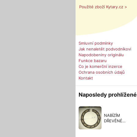
Použité zboží Kytary.cz >
Smluvní podmínky
Jak nenaletět podvodníkovi
Napodobeniny originálu
Funkce bazaru
Co je komerční inzerce
Ochrana osobních údajů
Kontakt
Naposledy prohlížené
NABÍZÍM
DŘEVĚNÉ
ROZETY na
klasickou kytaru