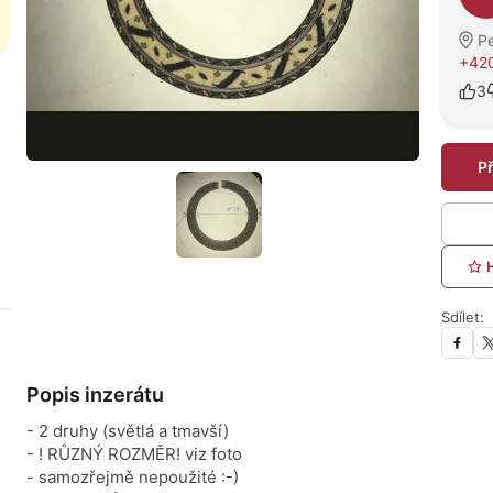
P
+420
3
P
Sdílet:
Popis inzerátu
- 2 druhy (světlá a tmavší)
- ! RŮZNÝ ROZMĚR! viz foto
- samozřejmě nepoužité :-)