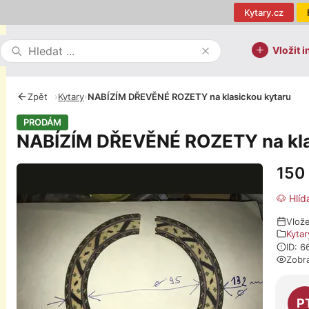
Kytary.cz
Vložit i
Zpět
›
Kytary
›
NABÍZÍM DŘEVĚNÉ ROZETY na klasickou kytaru
PRODÁM
NABÍZÍM DŘEVĚNÉ ROZETY na kla
150
Fotografie
🐶 Hlíd
Vlož
Kytar
ID: 6
Zobr
O pro
P