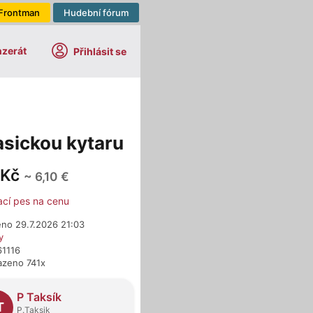
Frontman
Hudební fórum
nzerát
Přihlásit se
sickou kytaru
 Kč
~ 6,10 €
ací pes na cenu
eno 29.7.2026 21:03
y
61116
azeno 741x
dejci
P Taksík
T
P.Taksik