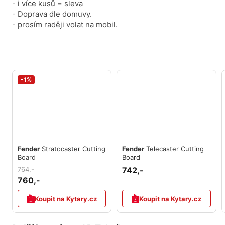
- i více kusů = sleva
- Doprava dle domuvy.
- prosím raději volat na mobil.
-1%
Fender
Stratocaster Cutting
Fender
Telecaster Cutting
Board
Board
764,-
742,-
760,-
Koupit na Kytary.cz
Koupit na Kytary.cz