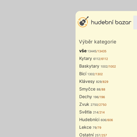
Výběr kategorie
vše
13445
/13435
Kytary
6112
/6112
Baskytary
1002
/1002
Bicí
1302
/1302
Klávesy
829
/829
Smyčce
88
/88
Dechy
196
/196
Zvuk
2750
/2750
Světla
214
/214
Hudebníci
606
/606
Lekce
79
/79
Ostatní
257
/257