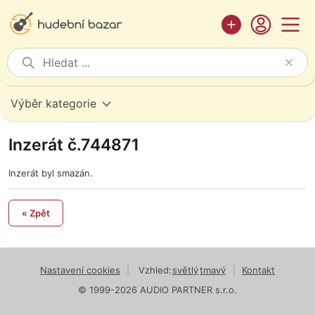
Výběr kategorie
Inzerát č.744871
Inzerát byl smazán.
« Zpět
Nastavení cookies
|
Vzhled:
světlý
tmavý
|
Kontakt
© 1999-2026 AUDIO PARTNER s.r.o.