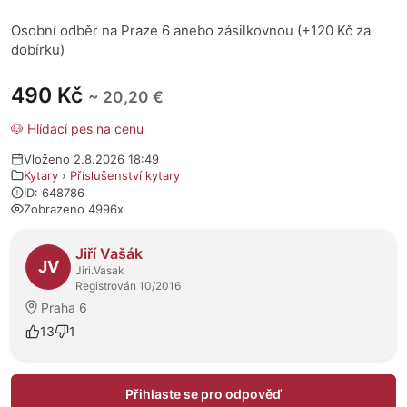
Osobní odběr na Praze 6 anebo zásilkovnou (+120 Kč za
dobírku)
490 Kč
~ 20,20 €
🐶 Hlídací pes na cenu
Vloženo 2.8.2026 18:49
Kytary
›
Příslušenství kytary
ID: 648786
Zobrazeno 4996x
O prodejci
Jiří Vašák
JV
Jiri.Vasak
Registrován 10/2016
Praha 6
13
1
Přihlaste se pro odpověď