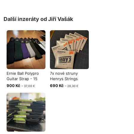
Další inzeráty od Jiří Vašák
Ernie Ball Polypro
7x nové struny
Guitar Strap - 15
Henrys Strings
kytarový
10/47
900 Kč
690 Kč
~ 37,00 €
~ 28,30 €