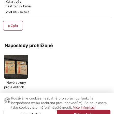
Kytarový /
nástrojový kabel
Proel CH100LU6 -
250 Kč
~ 10,30 €
« Zpět
Naposledy prohlížené
Nové struny
pro elektrickou
kytaru Lee
Hooker
🍪
Používáme cookies nezbytné pro správnou funkci a
Nastavení cookies
|
Vzhled:
světlý
tmavý
|
Kontakt
bezpečnost webu (ochrana proti podvodům). Se souhlasem
také cookies pro měření návštěvnosti.
Více informací
© 1999-2026 AUDIO PARTNER s.r.o.