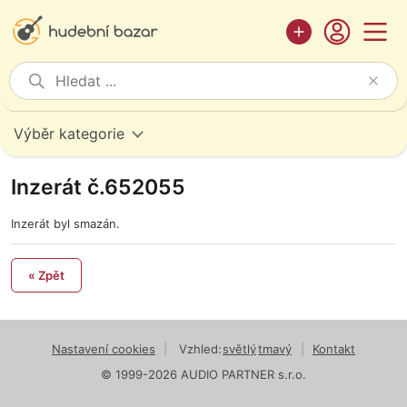
Výběr kategorie
Inzerát č.652055
Inzerát byl smazán.
« Zpět
Nastavení cookies
|
Vzhled:
světlý
tmavý
|
Kontakt
© 1999-2026 AUDIO PARTNER s.r.o.