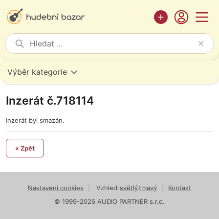
Výběr kategorie
Inzerát č.718114
Inzerát byl smazán.
« Zpět
Nastavení cookies
|
Vzhled:
světlý
tmavý
|
Kontakt
© 1999-2026 AUDIO PARTNER s.r.o.