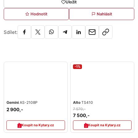
Uložit
Hodnotit
Nahlásit
Sdílet:
-1%
Gemini
AS-2108P
Alto
TS410
2 900,-
7 570,-
7 500,-
Koupit na Kytary.cz
Koupit na Kytary.cz