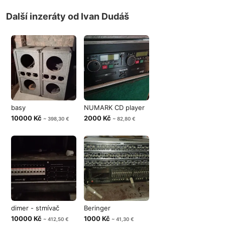
Další inzeráty od Ivan Dudáš
basy
NUMARK CD player
10000 Kč
2000 Kč
~ 398,30 €
~ 82,80 €
dimer - stmívač
Beringer
10000 Kč
1000 Kč
~ 412,50 €
~ 41,30 €