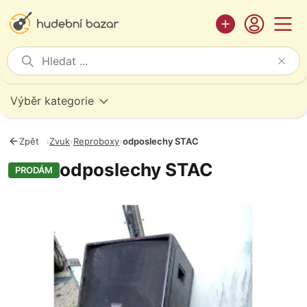
Výběr kategorie
Zpět
›
Zvuk
›
Reproboxy
›
odposlechy STAC
odposlechy STAC
PRODÁM
Fotografie