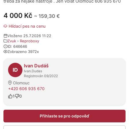
třeba za nějaké nástroje . Jen volat Olomouc 606 935 670
4 000 Kč
~ 159,30 €
🐶 Hlídací pes na cenu
Vloženo 25.7.2026 11:22
Zvuk
›
Reproboxy
ID: 646646
Zobrazeno 3972x
O prodejci
Ivan Dudáš
ID
Ivan.Dudas
Registrován 09/2022
Olomouc
+420 606 935 670
1
0
Přihlaste se pro odpověď