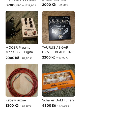
7 String
2000 Kč
37000 Kč
~ 82,50 €
~ 1528,90 €
MOOER Preamp
TAURUS ABIGAR
Model X2 - Digital
DRIVE - BLACK LINE
Preamp Pedal
2200 Kč
2000 Kč
~ 93,90 €
~ 82,00 €
Kabely různé
Schaller Gold Tuners
1300 Kč
4300 Kč
~ 53,80 €
~ 177,80 €