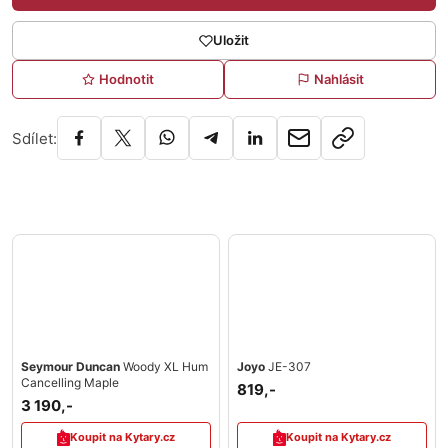
Uložit
Hodnotit
Nahlásit
Sdílet:
Seymour Duncan
Woody XL Hum
Joyo
JE-307
Cancelling Maple
819,-
3 190,-
Koupit na Kytary.cz
Koupit na Kytary.cz