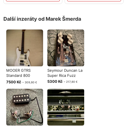
Další inzeráty od Marek Šmerda
MOOER GTRS
Seymour Duncan La
Standard 800
Super Rica Fuzz
Elektrická kytara
5300 Kč
7500 Kč
~ 217,80 €
~ 309,80 €