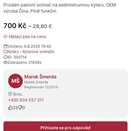
Prodám pasivní snímač na sedmistrunnou kytaru. OEM
výroba Čína. Plně funkční.
700 Kč
~ 28,80 €
🐶 Hlídací pes na cenu
Vloženo 4.8.2026 19:42
Kytary
›
Kytarové snímače
ID: 350714
Zobrazeno 31639x
O prodejci
Marek Šmerda
MŠ
Marek.Smerda
Registrován 12/2019
Brno
+420 604 557 211
23
0
Přihlaste se pro odpověď