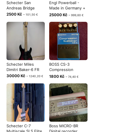
Schecter San
Engl Powerball -
Andreas Bridge
Made in Germany +
footswich
2500 Kč
25000 Kč
~ 101,50 €
~ 999,60 €
Schecter Miles
BOSS CS-3
Dimitri Baker-6 FR
Compression
Sustainer
30000 Kč
1800 Kč
~ 1240,20 €
~ 74,40 €
Schecter C-7
Boss MICRO-BR
Multiscale SLS Elite
Digital recorder