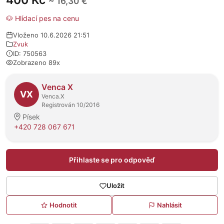
400 Kč
~ 16,30 €
🐶 Hlídací pes na cenu
Vloženo 10.6.2026 21:51
Zvuk
ID: 750563
Zobrazeno 89x
O prodejci
Venca X
VX
Venca.X
Registrován 10/2016
Písek
+420 728 067 671
Přihlaste se pro odpověď
Uložit
Hodnotit
Nahlásit