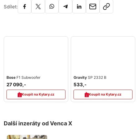
Sdílet:
Bose
F1 Subwoofer
Gravity
SP 2332 B
27 090,-
533,-
Koupit na Kytary.cz
Koupit na Kytary.cz
Další inzeráty od Venca X