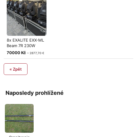
8x EXALITE EXX-ML
Beam 7R 230W
včetně case
70000 Kč
~ 2877,70 €
« Zpět
Naposledy prohlížené