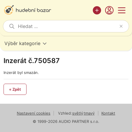
Výběr kategorie
Inzerát č.750587
Inzerát byl smazán.
« Zpět
Nastavení cookies
|
Vzhled:
světlý
tmavý
|
Kontakt
© 1999-2026 AUDIO PARTNER s.r.o.