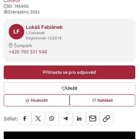
Světla
ID: 745955
Zobrazeno 202x
O prodejci
Lukáš Fabiánek
LF
L.Fabianek
Registrován 12/2018
Šumperk
+420 792 331 548
Přihlaste se pro odpověď
Uložit
Hodnotit
Nahlásit
Sdílet: