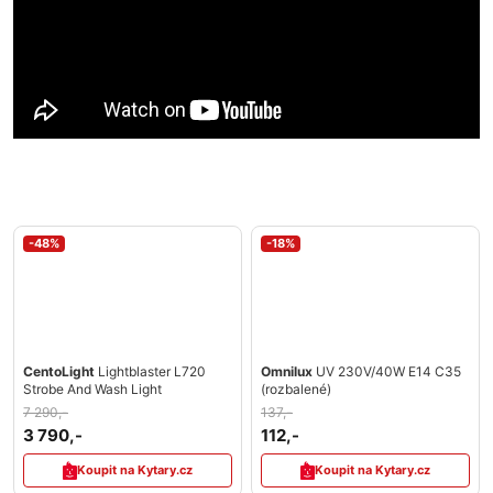
-48%
-18%
CentoLight
Lightblaster L720
Omnilux
UV 230V/40W E14 C35
Strobe And Wash Light
(rozbalené)
7 290,-
137,-
3 790,-
112,-
Koupit na Kytary.cz
Koupit na Kytary.cz