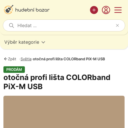
Výběr kategorie
Zpět
›
Světla
›
otočná profi lišta COLORband PiX-M USB
PRODÁM
otočná profi lišta COLORband
PiX-M USB
Fotografie