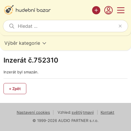
Výběr kategorie
Inzerát č.752310
Inzerát byl smazán.
« Zpět
Nastavení cookies
|
Vzhled:
světlý
tmavý
|
Kontakt
© 1999-2026 AUDIO PARTNER s.r.o.