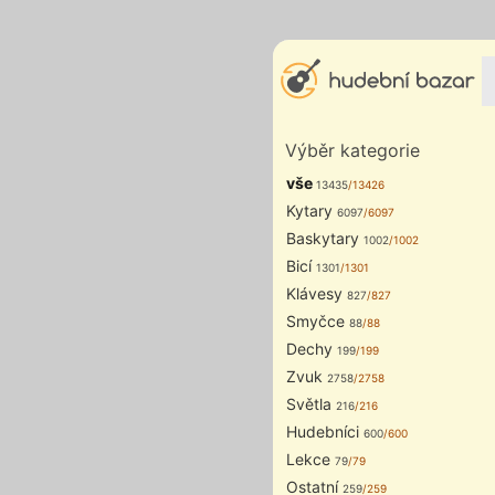
Výběr kategorie
vše
13435
/13426
Kytary
6097
/6097
Baskytary
1002
/1002
Bicí
1301
/1301
Klávesy
827
/827
Smyčce
88
/88
Dechy
199
/199
Zvuk
2758
/2758
Světla
216
/216
Hudebníci
600
/600
Lekce
79
/79
Ostatní
259
/259