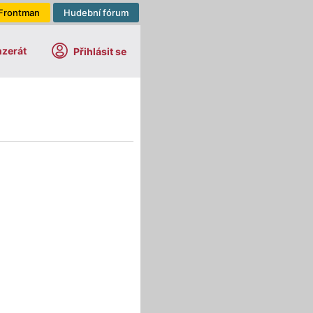
Frontman
Hudební fórum
nzerát
Přihlásit se