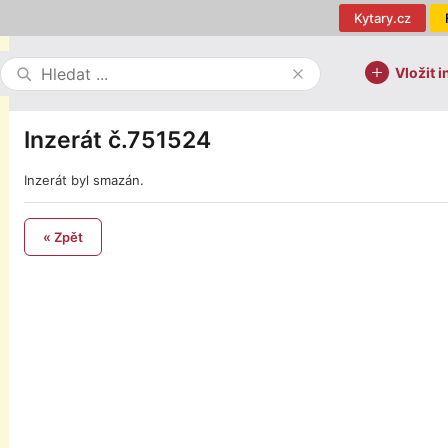
Kytary.cz
Vložit i
Inzerát č.751524
Inzerát byl smazán.
« Zpět