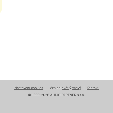
Nastavení cookies
|
Vzhled:
světlý
tmavý
|
Kontakt
© 1999-2026 AUDIO PARTNER s.r.o.