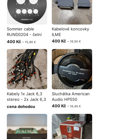
Sommer cable
Kabelové koncovky
RUND0204 - čelní
ILME
plech
400 Kč
400 Kč
~ 16,50 €
~ 15,90 €
Kabely 1x Jack 6,3
Sluchátka American
stereo - 2x Jack 6,3
Audio HP550
- mon
400 Kč
cena dohodou
~ 16,40 €