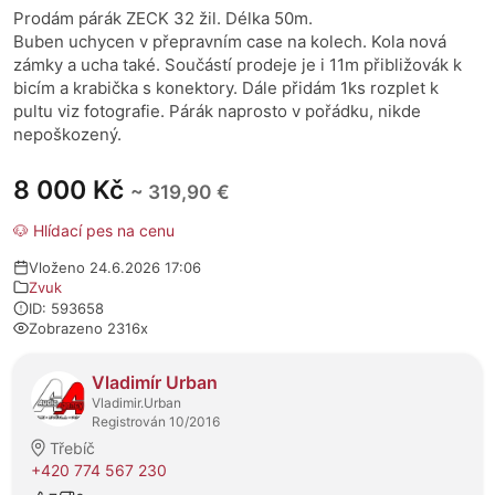
Prodám párák ZECK 32 žil. Délka 50m.
Buben uchycen v přepravním case na kolech. Kola nová
zámky a ucha také. Součástí prodeje je i 11m přibližovák k
bicím a krabička s konektory. Dále přidám 1ks rozplet k
pultu viz fotografie. Párák naprosto v pořádku, nikde
nepoškozený.
8 000 Kč
~ 319,90 €
🐶 Hlídací pes na cenu
Vloženo 24.6.2026 17:06
Zvuk
ID: 593658
Zobrazeno 2316x
O prodejci
Vladimír Urban
Vladimir.Urban
Registrován 10/2016
Třebíč
+420 774 567 230