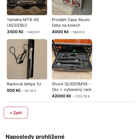
Yamaha MY8-AE
Prodám Case Music
(AES/EBU)
Data na kolech
3500 Kč
4000 Kč
~ 144,10 €
~ 164,10 €
Racková lampa 1U
Shure QLXD/SM58 -
2ks + vybavený rack
500 Kč
~ 20,70 €
42000 Kč
~ 1722,70 €
« Zpět
Naposledy prohlížené