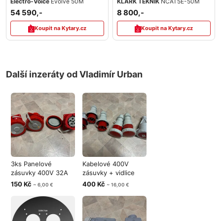
Electro-Voice
Evolve 50M
KLARK TEKNIK
NCAT5E-50M
54 590,-
8 800,-
Koupit na Kytary.cz
Koupit na Kytary.cz
Další inzeráty od Vladimír Urban
3ks Panelové
Kabelové 400V
zásuvky 400V 32A
zásuvky + vidlice
5ti kolík
32A 5ti kolík
150 Kč
400 Kč
~ 6,00 €
~ 16,00 €