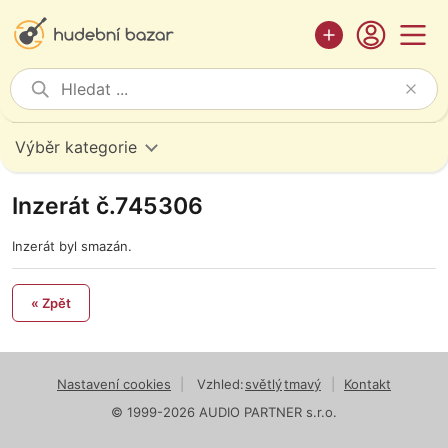
Výběr kategorie
Inzerát č.745306
Inzerát byl smazán.
« Zpět
Nastavení cookies
|
Vzhled:
světlý
tmavý
|
Kontakt
© 1999-2026 AUDIO PARTNER s.r.o.