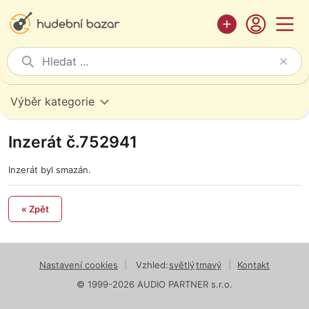
Výběr kategorie
Inzerát č.752941
Inzerát byl smazán.
« Zpět
Nastavení cookies
|
Vzhled:
světlý
tmavý
|
Kontakt
© 1999-2026 AUDIO PARTNER s.r.o.