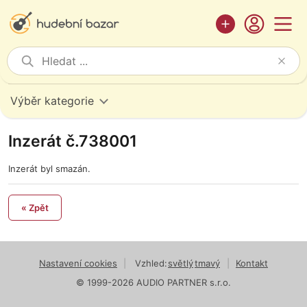
Výběr kategorie
Inzerát č.738001
Inzerát byl smazán.
« Zpět
Nastavení cookies
|
Vzhled:
světlý
tmavý
|
Kontakt
© 1999-2026 AUDIO PARTNER s.r.o.