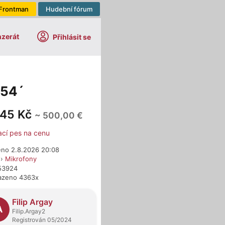
Frontman
Hudební fórum
nzerát
Přihlásit se
 54´
545 Kč
~ 500,00 €
ací pes na cenu
eno 2.8.2026 20:08
›
Mikrofony
653924
azeno 4363x
dejci
Filip Argay
A
Filip.Argay2
Registrován 05/2024