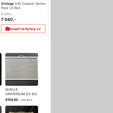
Vintage
V40 Coaster Series
Pack LH BLK
9 390,-
7 040,-
Koupit na Kytary.cz
QUELLE
UNIVERSUM GV 8/2
- VINTAGE 63´
8154 Kč
~ 330,00 €