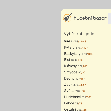
Výběr kategorie
vše
13453
/13443
Kytary
6107
/6107
Baskytary
1010
/1010
Bicí
1306
/1306
Klávesy
822
/822
Smyčce
90
/90
Dechy
197
/197
Zvuk
2757
/2757
Světla
213
/213
Hudebníci
605
/605
Lekce
78
/78
Ostatní
258
/258