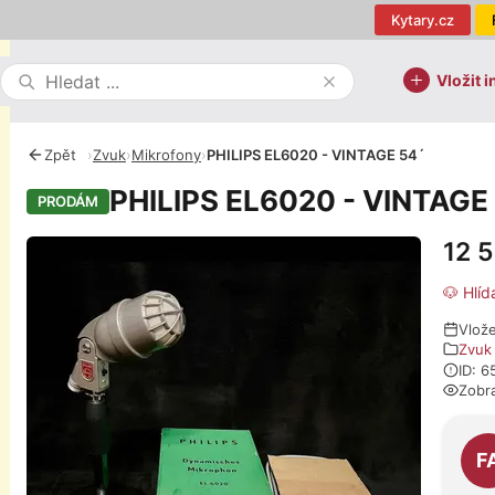
Kytary.cz
Vložit i
Zpět
›
Zvuk
›
Mikrofony
›
PHILIPS EL6020 - VINTAGE 54´
PHILIPS EL6020 - VINTAGE
PRODÁM
12 
Fotografie
🐶 Hlíd
Vlož
Zvuk
ID: 
Zobr
O pro
F