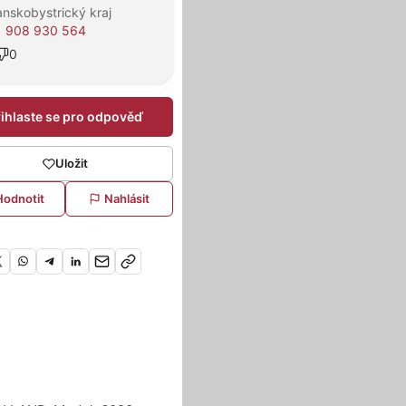
nskobystrický kraj
1 908 930 564
0
řihlaste se pro odpověď
Uložit
Hodnotit
Nahlásit