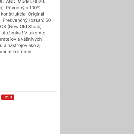
OLLAND. Model: 6020.
ka). Pôvodný a 100%
konštrukcia. Originál
m. Frekvenčný rozsah: 50 –
 NOS (New Old Stock)
… uloženka ! V takomto
rateľov a vášnivých
 a nástrojov ako aj
vými mikrofónmi
-25%