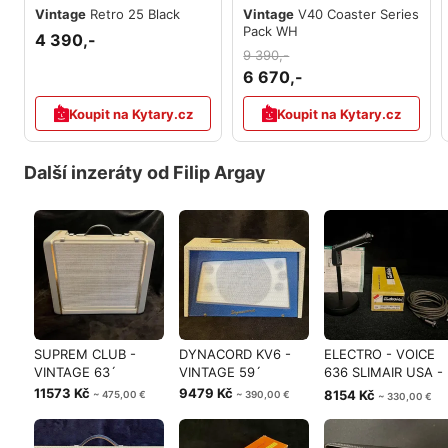
Vintage
Retro 25 Black
Vintage
V40 Coaster Series
Pack WH
4 390,-
9 390,-
6 670,-
Koupit na Kytary.cz
Koupit na Kytary.cz
Další inzeráty od Filip Argay
SUPREM CLUB -
DYNACORD KV6 -
ELECTRO - VOICE
VINTAGE 63´
VINTAGE 59´
636 SLIMAIR USA -
VINTAGE 65´
11573 Kč
9479 Kč
8154 Kč
~ 475,00 €
~ 390,00 €
~ 330,00 €