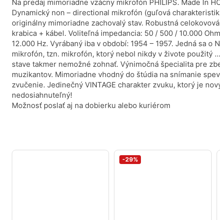
Na predaj mimoriadne vzácny mikrofón PHILIPS. Made In H
Dynamický non – directional mikrofón (guľová charakteristi
originálny mimoriadne zachovalý stav. Robustná celokovová 
krabica + kábel. Voliteľná impedancia: 50 / 500 / 10.000 Oh
12.000 Hz. Vyrábaný iba v období: 1954 – 1957. Jedná sa o
mikrofón, tzn. mikrofón, ktorý nebol nikdy v živote použitý 
stave takmer nemožné zohnať. Výnimočná špecialita pre zbe
muzikantov. Mimoriadne vhodný do štúdia na snímanie spevu
zvučenie. Jedinečný VINTAGE charakter zvuku, ktorý je no
nedosiahnuteľný!
Možnosť poslať aj na dobierku alebo kuriérom
-29%