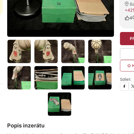
Ba
+42
4
P
Sdílet:
Popis inzerátu