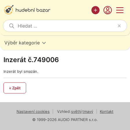
Výběr kategorie
Inzerát č.749006
Inzerát byl smazán.
« Zpět
Nastavení cookies
|
Vzhled:
světlý
tmavý
|
Kontakt
© 1999-2026 AUDIO PARTNER s.r.o.