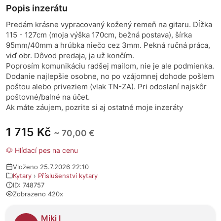
Popis inzerátu
Predám krásne vypracovaný kožený remeň na gitaru. Dĺžka
115 - 127cm (moja výška 170cm, bežná postava), šírka
95mm/40mm a hrúbka niečo cez 3mm. Pekná ručná práca,
viď obr. Dôvod predaja, ja už končím.
Poprosím komunikáciu radšej mailom, nie je ale podmienka.
Dodanie najlepšie osobne, no po vzájomnej dohode pošlem
poštou alebo priveziem (vlak TN-ZA). Pri odoslaní najskôr
poštovné/balné na účet.
Ak máte záujem, pozrite si aj ostatné moje inzeráty
1 715 Kč
~ 70,00 €
🐶 Hlídací pes na cenu
Vloženo 25.7.2026 22:10
Kytary
›
Příslušenství kytary
ID: 748757
Zobrazeno 420x
O prodejci
Miki I