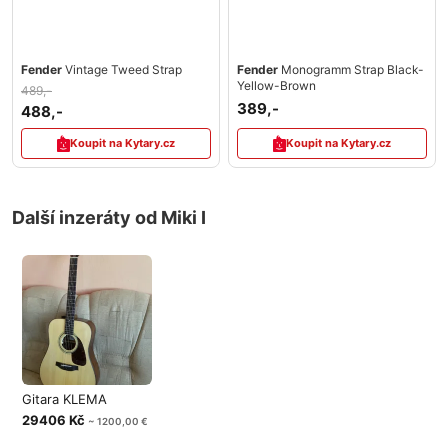
Fender
Vintage Tweed Strap
Fender
Monogramm Strap Black-
Yellow-Brown
489,-
389,-
488,-
Koupit na Kytary.cz
Koupit na Kytary.cz
Další inzeráty od Miki I
Gitara KLEMA
29406 Kč
~ 1200,00 €