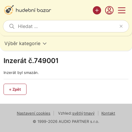
Výběr kategorie
Inzerát č.749001
Inzerát byl smazán.
« Zpět
Nastavení cookies
|
Vzhled:
světlý
tmavý
|
Kontakt
© 1999-2026 AUDIO PARTNER s.r.o.