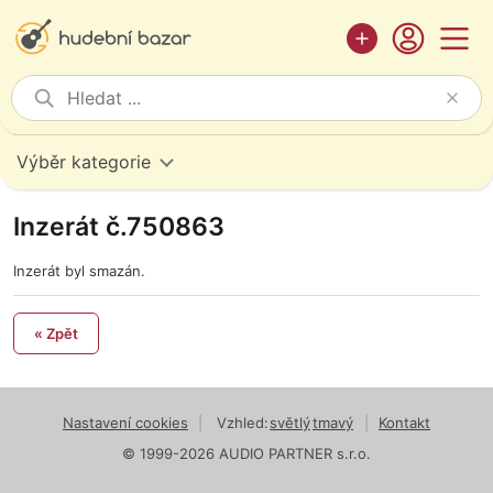
Výběr kategorie
Inzerát č.750863
Inzerát byl smazán.
« Zpět
Nastavení cookies
|
Vzhled:
světlý
tmavý
|
Kontakt
© 1999-2026 AUDIO PARTNER s.r.o.