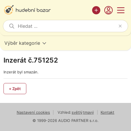
Výběr kategorie
Inzerát č.751252
Inzerát byl smazán.
« Zpět
Nastavení cookies
|
Vzhled:
světlý
tmavý
|
Kontakt
© 1999-2026 AUDIO PARTNER s.r.o.