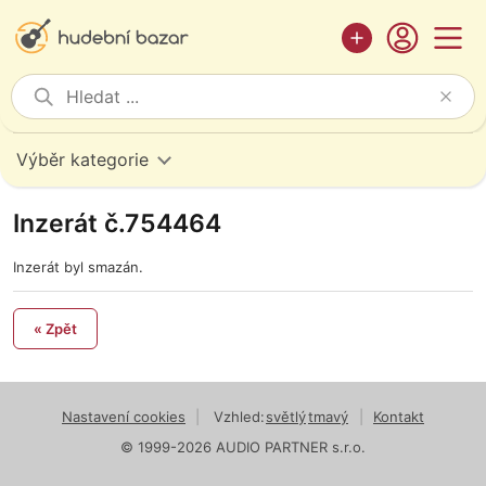
Výběr kategorie
Inzerát č.754464
Inzerát byl smazán.
« Zpět
Nastavení cookies
|
Vzhled:
světlý
tmavý
|
Kontakt
© 1999-2026 AUDIO PARTNER s.r.o.