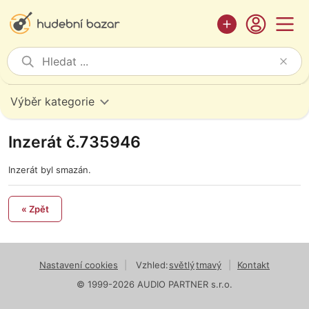
Výběr kategorie
Inzerát č.735946
Inzerát byl smazán.
« Zpět
Nastavení cookies
|
Vzhled:
světlý
tmavý
|
Kontakt
© 1999-2026 AUDIO PARTNER s.r.o.