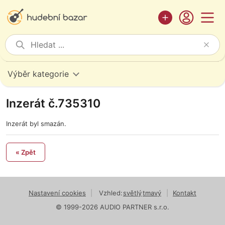
Výběr kategorie
Inzerát č.735310
Inzerát byl smazán.
« Zpět
Nastavení cookies
|
Vzhled:
světlý
tmavý
|
Kontakt
© 1999-2026 AUDIO PARTNER s.r.o.