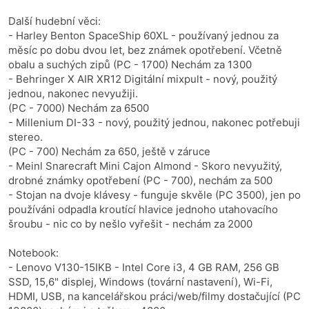
Další hudební věci:
- Harley Benton SpaceShip 60XL - používaný jednou za
měsíc po dobu dvou let, bez známek opotřebení. Včetně
obalu a suchých zipů (PC - 1700) Nechám za 1300
- Behringer X AIR XR12 Digitální mixpult - nový, použitý
jednou, nakonec nevyužiji.
(PC - 7000) Nechám za 6500
- Millenium DI-33 - nový, použitý jednou, nakonec potřebuji
stereo.
(PC - 700) Nechám za 650, ještě v záruce
- Meinl Snarecraft Mini Cajon Almond - Skoro nevyužitý,
drobné známky opotřebení (PC - 700), nechám za 500
- Stojan na dvoje klávesy - funguje skvěle (PC 3500), jen po
používáni odpadla kroutící hlavice jednoho utahovacího
šroubu - nic co by nešlo vyřešit - nechám za 2000
Notebook:
- Lenovo V130-15IKB - Intel Core i3, 4 GB RAM, 256 GB
SSD, 15,6" displej, Windows (tovární nastavení), Wi-Fi,
HDMI, USB, na kancelářskou práci/web/filmy dostačující (PC