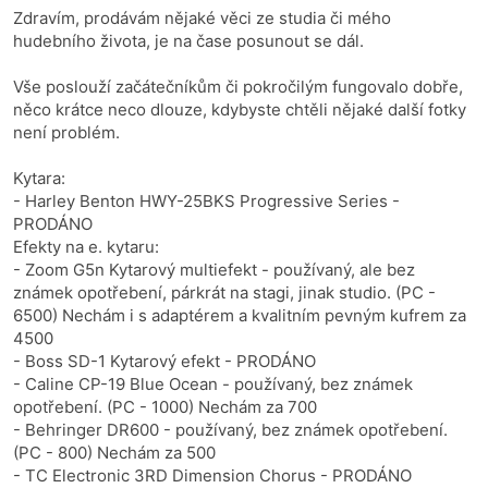
Zdravím, prodávám nějaké věci ze studia či mého
hudebního života, je na čase posunout se dál.
Vše poslouží začátečníkům či pokročilým fungovalo dobře,
něco krátce neco dlouze, kdybyste chtěli nějaké další fotky
není problém.
Kytara:
- Harley Benton HWY-25BKS Progressive Series -
PRODÁNO
Efekty na e. kytaru:
- Zoom G5n Kytarový multiefekt - používaný, ale bez
známek opotřebení, párkrát na stagi, jinak studio. (PC -
6500) Nechám i s adaptérem a kvalitním pevným kufrem za
4500
- Boss SD-1 Kytarový efekt - PRODÁNO
- Caline CP-19 Blue Ocean - používaný, bez známek
opotřebení. (PC - 1000) Nechám za 700
- Behringer DR600 - používaný, bez známek opotřebení.
(PC - 800) Nechám za 500
- TC Electronic 3RD Dimension Chorus - PRODÁNO