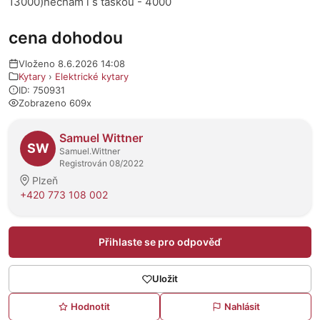
13000)nechám i s taškou - 4000
cena dohodou
Vloženo 8.6.2026 14:08
Kytary
›
Elektrické kytary
ID: 750931
Zobrazeno 609x
O prodejci
Samuel Wittner
SW
Samuel.Wittner
Registrován 08/2022
Plzeň
+420 773 108 002
Přihlaste se pro odpověď
Uložit
Hodnotit
Nahlásit