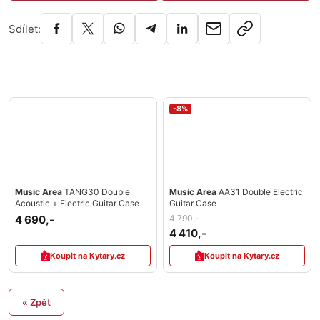
Sdílet:
-8%
Music Area
TANG30 Double
Music Area
AA31 Double Electric
Acoustic + Electric Guitar Case
Guitar Case
4 690,-
4 790,-
4 410,-
Koupit na Kytary.cz
Koupit na Kytary.cz
« Zpět