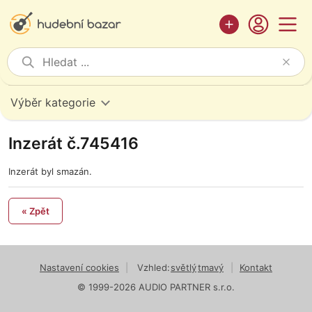
Výběr kategorie
Inzerát č.745416
Inzerát byl smazán.
« Zpět
Nastavení cookies
|
Vzhled:
světlý
tmavý
|
Kontakt
© 1999-2026 AUDIO PARTNER s.r.o.