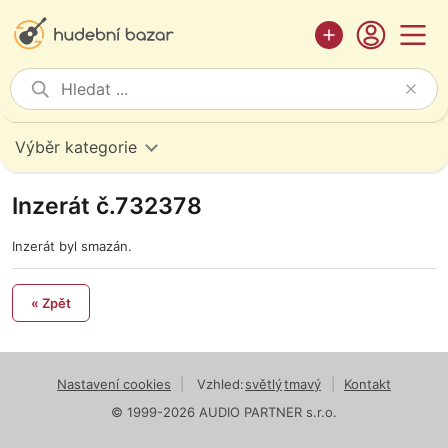
Výběr kategorie
Inzerát č.732378
Inzerát byl smazán.
« Zpět
Nastavení cookies
|
Vzhled:
světlý
tmavý
|
Kontakt
© 1999-2026 AUDIO PARTNER s.r.o.