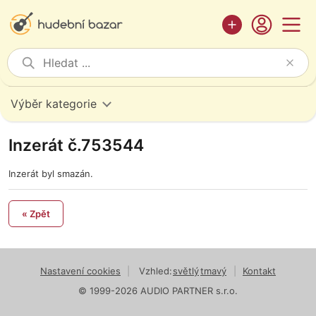
Výběr kategorie
Inzerát č.753544
Inzerát byl smazán.
« Zpět
Nastavení cookies
|
Vzhled:
světlý
tmavý
|
Kontakt
© 1999-2026 AUDIO PARTNER s.r.o.