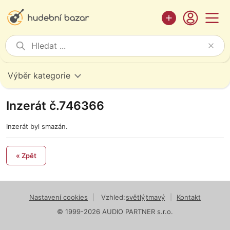
Výběr kategorie
Inzerát č.746366
Inzerát byl smazán.
« Zpět
Nastavení cookies
|
Vzhled:
světlý
tmavý
|
Kontakt
© 1999-2026 AUDIO PARTNER s.r.o.