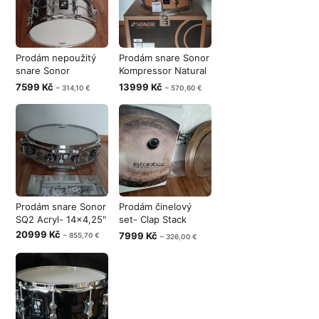
Prodám nepoužitý
Prodám snare Sonor
snare Sonor
Kompressor Natural
Kompressor steel
Beech 1
7599 Kč
13999 Kč
~ 314,10 €
~ 570,60 €
Prodám snare Sonor
Prodám činelový
SQ2 Acryl- 14x4,25"
set- Clap Stack
Istanbul Agop
20999 Kč
7999 Kč
~ 855,70 €
~ 326,00 €