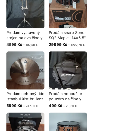
Prodám vystavený
Prodám snare Sonor
stojan na dva činely-
SQ2 Maple- 14x6,5"
Sonor
Ebony(P
4599 Kč
29999 Kč
~ 187,50 €
~ 1222,70 €
Prodám nehraný ride
Prodám nepoužité
Istanbul Xist brilliant
pouzdro na činely
2
20"- Istan
5999 Kč
499 Kč
~ 247,80 €
~ 20,60 €