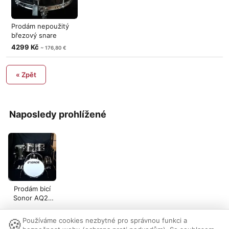
Prodám nepoužitý
březový snare
SONOR AQ1 14"x
4299 Kč
~ 176,80 €
« Zpět
Naposledy prohlížené
Prodám bicí
Sonor AQ2-
lak,
transparent
🍪
Používáme cookies nezbytné pro správnou funkci a
black
Nastavení cookies
|
Vzhled:
světlý
tmavý
|
Kontakt