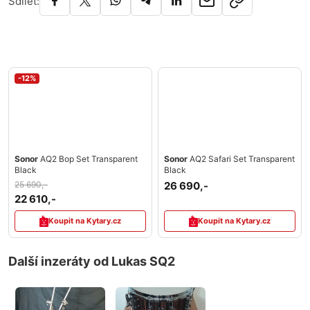
Sdílet:
-12%
Sonor
AQ2 Bop Set Transparent
Sonor
AQ2 Safari Set Transparent
Black
Black
25 690,-
26 690,-
22 610,-
Koupit na Kytary.cz
Koupit na Kytary.cz
Další inzeráty od Lukas SQ2