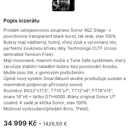
Popis inzerátu
Prodám celojavorovou soupravu Sonor AQ2 Stage- v
povrchovce transparent black burst, lak lesk, stav 100%.
Bubny mají nádherný, hutný, vřelý zvuk a vyrovnaný tón,
perfektní zvukovou křivku díky Technologii CLTF (cross
laminated Tension Free).
Mají inovované, masivní mušle s Tune Safe systémem, který
zaručuje stabilní naladění bubnu bez povolování šroubu.
Mušle jsou lité, s gumovým podložením.
Úplně nový systém SmartMount skvěle prodlužuje sustain a
maximálně podporuje přirozený sound.
Rozměry: BD22"x17,5", TT10"x7", TT12"x8", FT16"x15",
snare 14"x6 + téčko DTH4000. Blány original Sonor UT
coated. K sadě je klička Sonor, stav 100%.
Možnost vyzkoušení/předání Brno, Třebíč.
34 999 Kč
~ 1426,50 €