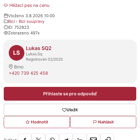
🐶 Hlídací pes na cenu
Vloženo 3.8.2026 10:00
Bicí
›
Bicí soupravy
ID: 752823
Zobrazeno 497x
O prodejci
Lukas SQ2
LS
Lukas.Sq
Registrován 02/2025
Brno
+420 739 425 458
Přihlaste se pro odpověď
Uložit
Hodnotit
Nahlásit